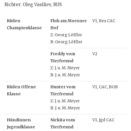
Richter: Oleg Vasiliev, RUS
Rüden
Floh am Moesner
V1, Res CAC
Championklasse
Hof
Z: Georg Löffler
B: Georg Löffler
Freddy vom
V2
Tierfreund
Z: J. u. M. Meyer
B: J. u. M. Meyer
Rüden Offene
Hunter vom
V1, CAC, BOB
Klasse
Tierfreund
Z: J. u. M. Meyer
B: J. u. M. Meyer
Hündinnen
Nickita vom
V1, Jgd CAC
Jugendklasse
Tierfreund