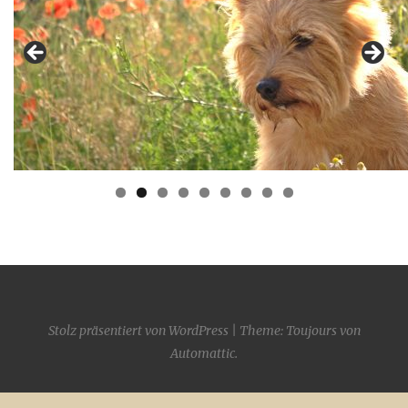
Stolz präsentiert von WordPress
|
Theme: Toujours von
Automattic
.