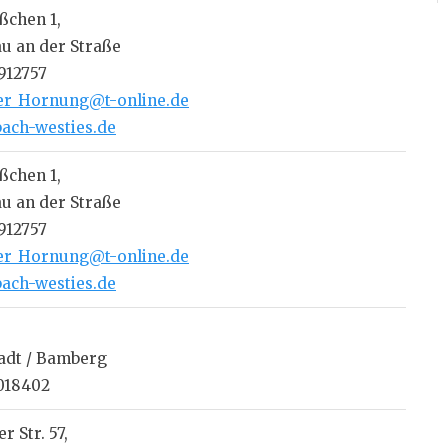
ßchen 1,
au an der Straße
 912757
er_Hornung@t-online.de
ach-westies.de
ßchen 1,
au an der Straße
 912757
er_Hornung@t-online.de
ach-westies.de
tadt / Bamberg
2018402
r Str. 57,