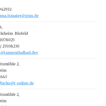
3942932
nna.Ismaier@gmx.de
4,
elsheim Blofeld
/ 2078025
 / 27038230
@tannenthalbad.dev
itsmühle 2,
heim
2643
Wacks@t-online.de
itsmühle 2,
heim