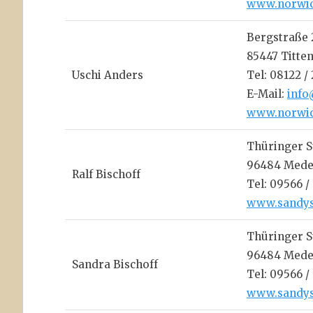
www.norwic
Bergstraße 
85447 Titte
Uschi Anders
Tel: 08122 
E-Mail:
info
www.norwic
Thüringer S
96484 Mede
Ralf Bischoff
Tel: 09566 
www.sandys
Thüringer S
96484 Mede
Sandra Bischoff
Tel: 09566 
www.sandys