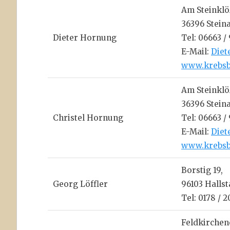
Am Steinklö
36396 Stein
Dieter Hornung
Tel: 06663 /
E-Mail:
Diet
www.krebsb
Am Steinklö
36396 Stein
Christel Hornung
Tel: 06663 /
E-Mail:
Diet
www.krebsb
Borstig 19,
Georg Löffler
96103 Halls
Tel: 0178 / 
Feldkirchene