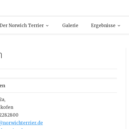
Der Norwich Terrier
Galerie
Ergebnisse
n
en
2a,
nkofen
/ 2282800
@norwichterrier.de