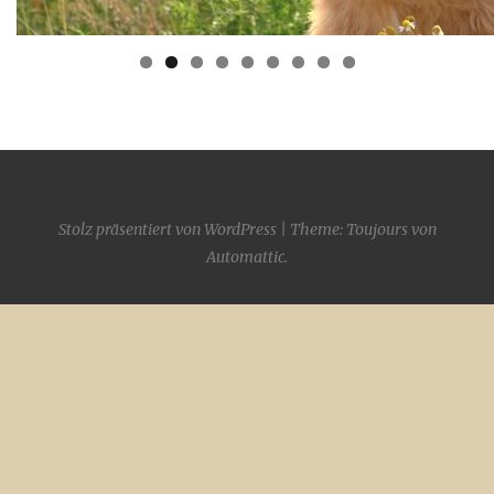
Stolz präsentiert von WordPress
|
Theme: Toujours von
Automattic
.