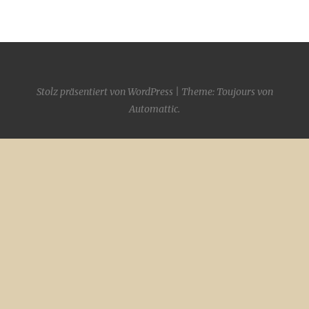
Stolz präsentiert von WordPress
|
Theme: Toujours von
Automattic
.