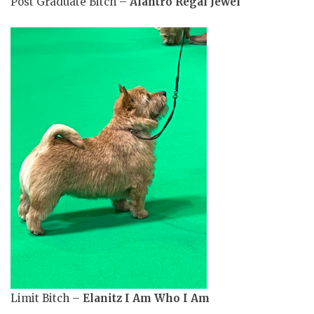
Post Graduate Bitch –
Alantro Regal Jewel
Limit Bitch –
Elanitz I Am Who I Am