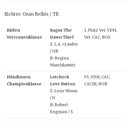
Richter: Ozan Belkis / TR
Rüden
Ragus The
1. Platz. Vet. VDH,
Veteranenklasse
Dawn Thief
Vet. CAC, BOS
Z: L.A. Crawley
/ GB
B: Regina
Waschkawitz
Hündinnen
Lotcheck
V1, VDH, CAC,
Championklasse
Love Button
CACIB, BOB
Z: Lene Weum
/ N
B: Robert
Engman / S