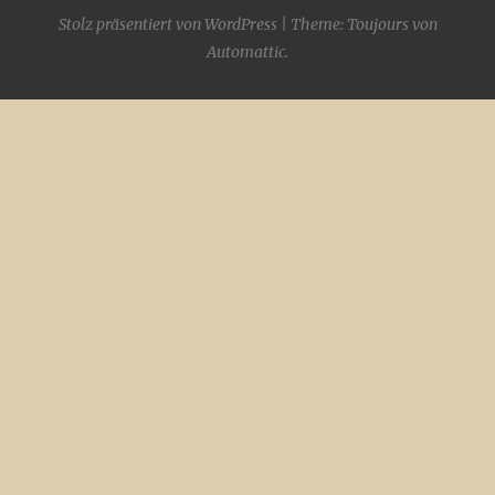
Stolz präsentiert von WordPress
|
Theme: Toujours von
Automattic
.