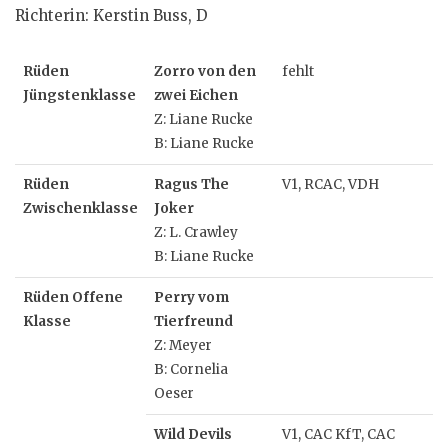
Richterin: Kerstin Buss, D
Rüden
Zorro von den
fehlt
Jüngstenklasse
zwei Eichen
Z: Liane Rucke
B: Liane Rucke
Rüden
Ragus The
V1, RCAC, VDH
Zwischenklasse
Joker
Z: L. Crawley
B: Liane Rucke
Rüden Offene
Perry vom
Klasse
Tierfreund
Z: Meyer
B: Cornelia
Oeser
Wild Devils
V1, CAC KfT, CAC