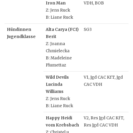
Iron Man
VDH, BOB
Z: Jens Ruck
B: Liane Ruck
Hündinnen
Alta Carya (FCI)
SG3
Jugendklasse
Berit
Z: Joanna
Chmielecka
B: Madeleine
Plumettaz
Wild Devils
V1, Jgd CAC KfT, Jgd
Lucinda
CAC VDH
Williams
Z: Jens Ruck
B: Liane Ruck
Happy Heidi
V2, Res Jgd CAC KfT,
vom Krebsbach
Res Jgd CAC VDH
Z: Christel u.