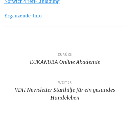
Norwich-Treff-Einladung
Ergänzende_Info
Beitragsnavigation
ZURÜCK
EUKANUBA Online Akademie
WEITER
VDH Newsletter Starthilfe für ein gesundes
Hundeleben